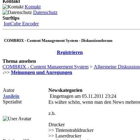
Kontakt
Kontakt
Datenschutz
Surftips
IonCube Encoder
COMBRIX - Content Management System - Diskussionsforum
Registrieren
Thema ansehen
COMBRIX - Content Management System
>
Allgemeine Diskussion
->>
Meinungen und Anregungen
Autor
Newskategorien
Janilein
Eingetragen am 05.11.2011 23:24
Spezialist
Es währe schön, wenn man den News mehrere 
z.b.
Drucker
>> Tintenstrahldrucker
>> Laserdrucker