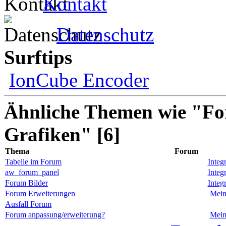
Kontakt
Datenschutz
Surftips
IonCube Encoder
Ähnliche Themen wie "Fo
Grafiken" [6]
Thema
Forum
Tabelle im Forum
Integ
aw_forum_panel
Integ
Forum Bilder
Integ
Forum Erweiterungen
Mein
Ausfall Forum
Forum anpassung/erweiterung?
Mein