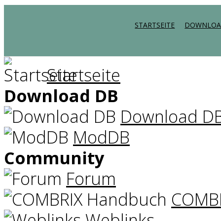
COMBRiX
STARTSEITE
DOWNLOA
Startseite
Download DB
Download D
ModDB
Community
Forum
COMBR
Weblinks