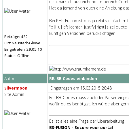
nicht wirklich ausreichend im bereich Comb
Hat da jemand von euch eine Anleitung da
Bei PHP-Fusion ist das ja relativ einfach m
"b|i|u|left|center|justify|right|size|quote
künftigen Versionen berücksichtigen
Beiträge: 432
Ort: Neustadt-Glewe
Eingetreten: 29.05.10
Status: Offline
Autor
RE: BB Codes einbinden
Silvermoon
Eingetragen am 15.03.2015 20:48
Site Admin
Für BB-Codes muss auch der Parser eingebau
wofür du es benötigst. Ich würde aber ger
Es ist alles eine Frage der Überarbeitung
BS-FUSION - Secure your portal