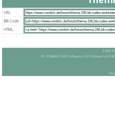
URL:
BB-Code:
HTML:
2,630,7
© COMBRIX CMS Software v1.01.5
based on PHP-
rend