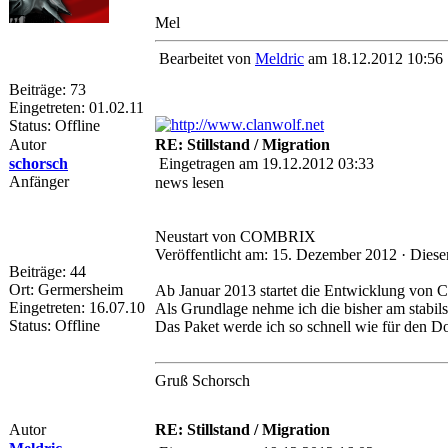
Mel
Bearbeitet von
Meldric
am 18.12.2012 10:56
Beiträge: 73
Eingetreten: 01.02.11
Status: Offline
Autor
RE: Stillstand / Migration
schorsch
Eingetragen am 19.12.2012 03:33
Anfänger
news lesen
Neustart von COMBRIX
Veröffentlicht am: 15. Dezember 2012 · Dies
Beiträge: 44
Ort: Germersheim
Ab Januar 2013 startet die Entwicklung vo
Eingetreten: 16.07.10
Als Grundlage nehme ich die bisher am stabils
Status: Offline
Das Paket werde ich so schnell wie für den D
Gruß Schorsch
Autor
RE: Stillstand / Migration