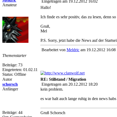
Meldric
Eingetragen am 19.12.2012 16:02
Amateur
Hallo!
Ich finde es sehr positiv, das zu lesen, denn 
Gruß,
Mel
P.S. Sorry, jetzt habe die News auf der Startse
Bearbeitet von
Meldric
am 19.12.2012 16:08
Themenstarter
Beiträge: 73
Eingetreten: 01.02.11
Status: Offline
Autor
RE: Stillstand / Migration
schorsch
Eingetragen am 20.12.2012 18:20
Anfänger
kein problem.
es war halt auch lange ruhig in den news habs 
Beiträge: 44
Gruß Schorsch